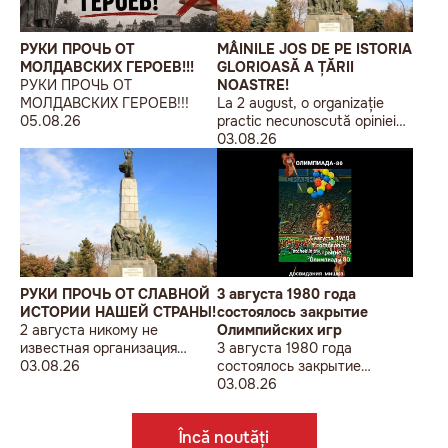
РУКИ ПРОЧЬ ОТ
MÂINILE JOS DE PE ISTORIA
МОЛДАВСКИХ ГЕРОЕВ!!!
GLORIOASĂ A ȚĂRII
РУКИ ПРОЧЬ ОТ
NOASTRE!
МОЛДАВСКИХ ГЕРОЕВ!!!
La 2 august, o organizație
05.08.26
practic necunoscută opiniei
publice, autointitulată „Liga
03.08.26
Studenților Basarabeni”, a
organizat la Chișinău o
acțiune de protest modestă,
sub sloganul „În Uniunea
Europeană fără monumente
sovietice”.
РУКИ ПРОЧЬ ОТ СЛАВНОЙ
3 августа 1980 года
ИСТОРИИ НАШЕЙ СТРАНЫ!
состоялось закрытие
2 августа никому не
Олимпийских игр
известная организация
3 августа 1980 года
«Лига бессарабских
03.08.26
состоялось закрытие
студентов» провела в
Олимпийских игр
03.08.26
Кишиневе малочисленную
акцию «В Европейский Союз
Încă noutăți
без советских памятников».