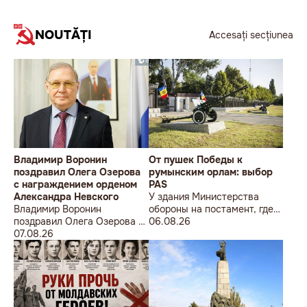
NOUTĂȚI
Accesați secțiunea
Владимир Воронин
От пушек Победы к
поздравил Олега Озерова
румынским орлам: выбор
с награждением орденом
PAS
Александра Невского
У здания Министерства
Владимир Воронин
обороны на постамент, где
поздравил Олега Озерова с
прежде стояла знаменитая
06.08.26
награждением орденом
07.08.26
советская пушка, молодой
Александра Невского
мужчина возложил букет
цветов.