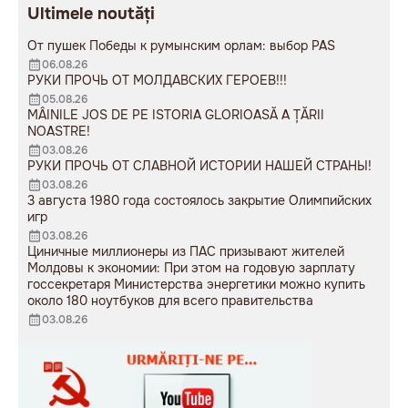
Ultimele noutăți
мужчина возложил букет
цветов.
От пушек Победы к румынским орлам: выбор PAS
06.08.26
РУКИ ПРОЧЬ ОТ МОЛДАВСКИХ ГЕРОЕВ!!!
05.08.26
MÂINILE JOS DE PE ISTORIA GLORIOASĂ A ȚĂRII
NOASTRE!
03.08.26
РУКИ ПРОЧЬ ОТ СЛАВНОЙ ИСТОРИИ НАШЕЙ СТРАНЫ!
03.08.26
3 августа 1980 года состоялось закрытие Олимпийских
игр
03.08.26
Циничные миллионеры из ПАС призывают жителей
Молдовы к экономии: При этом на годовую зарплату
госсекретаря Министерства энергетики можно купить
около 180 ноутбуков для всего правительства
03.08.26