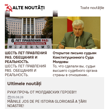
ALTE NOUTĂȚI
Toate noutățile
23.07.26
14.07.26
ШЕСТЬ ЛЕТ ПРАВЛЕНИЯ
Открытое письмо судьям
PAS. ОБЕЩАНИЯ И
Конституционного Суда
РЕАЛЬНОСТЬ.
Молдовы
ШЕСТЬ ЛЕТ ПРАВЛЕНИЯ
То, что сделали вы, судьи
PAS. ОБЕЩАНИЯ И
высшего судебного органа
РЕАЛЬНОСТЬ.
страны в отношении
Гагаузии, многими уже
Ultimele noutăți
оценено как
антиконституционный
РУКИ ПРОЧЬ ОТ МОЛДАВСКИХ ГЕРОЕВ!!!
переворот и первый шаг к
уничтожению автономии.
05.08.26
MÂINILE JOS DE PE ISTORIA GLORIOASĂ A ȚĂRII
NOASTRE!