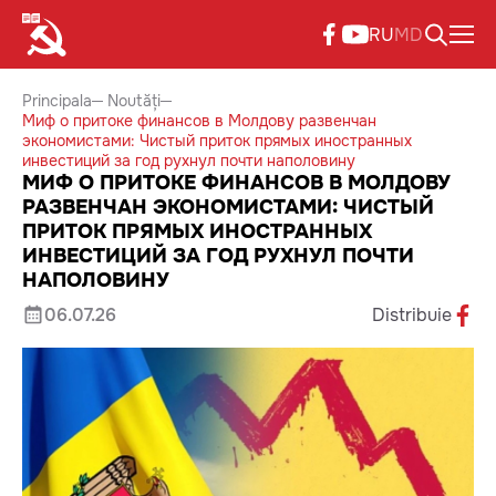
RU
MD
Principala
Noutăți
Миф о притоке финансов в Молдову развенчан
экономистами: Чистый приток прямых иностранных
инвестиций за год рухнул почти наполовину
МИФ О ПРИТОКЕ ФИНАНСОВ В МОЛДОВУ
РАЗВЕНЧАН ЭКОНОМИСТАМИ: ЧИСТЫЙ
ПРИТОК ПРЯМЫХ ИНОСТРАННЫХ
ИНВЕСТИЦИЙ ЗА ГОД РУХНУЛ ПОЧТИ
НАПОЛОВИНУ
06.07.26
Distribuie