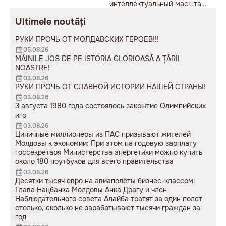
интеллектуальный масштаб
до сих пор вызывает либо
Ultimele noutăți
яростное отторжение, либо
глубокое восхищение.
РУКИ ПРОЧЬ ОТ МОЛДАВСКИХ ГЕРОЕВ!!!
05.08.26
MÂINILE JOS DE PE ISTORIA GLORIOASĂ A ȚĂRII
NOASTRE!
03.08.26
РУКИ ПРОЧЬ ОТ СЛАВНОЙ ИСТОРИИ НАШЕЙ СТРАНЫ!
03.08.26
3 августа 1980 года состоялось закрытие Олимпийских
игр
03.08.26
Циничные миллионеры из ПАС призывают жителей
Молдовы к экономии: При этом на годовую зарплату
госсекретаря Министерства энергетики можно купить
около 180 ноутбуков для всего правительства
03.08.26
Десятки тысяч евро на авиаполёты бизнес-классом:
Глава Нацбанка Молдовы Анка Драгу и член
Наблюдательного совета Алайба тратят за один полет
столько, сколько не зарабатывают тысячи граждан за
год