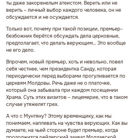
ты даже закоренелым атеистом. Верить или не
верить – личный выбор каждого человека, он не
обсуждается и не осуждается.
Только вот, почему при такой позиции, премьер-
безбожник берётся обсуждать дела церковные,
предполагает, что делать верующим… Это вообще
не его дело.
Впрочем, новый премьер, хоть и невольно, повел
себя честнее, чем президентка Санду, которая
периодически перед выборами прогуливается по
церквям Молдовы. Речь даже не о платочке,
который она забывала при каждом посещении
Храма. Суть этих визитов – лицемерие, что в таком
случае утяжелят грех.
А что с Мунтяну? Этому временщику, как мы
понимаем, наплевать на чувства верующих. Как вы
думаете, на чьей стороне будет премьер, когда
продолжится рейдерский захват Молдавской