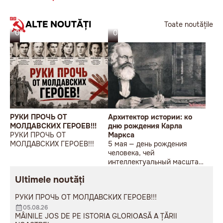
ALTE NOUTĂȚI
Toate noutățile
05.08.26
05.08.26
РУКИ ПРОЧЬ ОТ
Архитектор истории: ко
МОЛДАВСКИХ ГЕРОЕВ!!!
дню рождения Карла
РУКИ ПРОЧЬ ОТ
Маркса
МОЛДАВСКИХ ГЕРОЕВ!!!
5 мая — день рождения
человека, чей
интеллектуальный масштаб
до сих пор вызывает либо
Ultimele noutăți
яростное отторжение, либо
глубокое восхищение.
РУКИ ПРОЧЬ ОТ МОЛДАВСКИХ ГЕРОЕВ!!!
05.08.26
MÂINILE JOS DE PE ISTORIA GLORIOASĂ A ȚĂRII