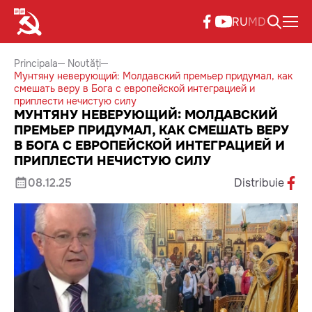
RU
MD
Principala
Noutăți
Мунтяну неверующий: Молдавский премьер придумал, как
смешать веру в Бога с европейской интеграцией и
приплести нечистую силу
МУНТЯНУ НЕВЕРУЮЩИЙ: МОЛДАВСКИЙ
ПРЕМЬЕР ПРИДУМАЛ, КАК СМЕШАТЬ ВЕРУ
В БОГА С ЕВРОПЕЙСКОЙ ИНТЕГРАЦИЕЙ И
ПРИПЛЕСТИ НЕЧИСТУЮ СИЛУ
08.12.25
Distribuie