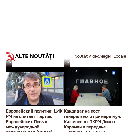
ALTE NOUTĂȚI
Noutăți
Video
Alegeri Locale
05.11.23
02.11.23
Европейский политик: ЦИК
Кандидат на пост
РМ не считает Партию
генерального примара мун.
Европейских Левых
Кишинев от ПКРМ Диана
международной
Караман в передаче