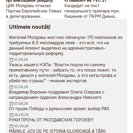
организацией (Видео)
«Главное» на TVC 21
ЦИК Молдовы отказал
Кандидат на пост
Партии Европейских Левых
генерального примара мун.
в делегировании
Кишинев от ПКРМ Диана
наблюдателей на выборы 5
Караман в передаче
Ultimele noutăți
ноября. Об этом заявил один
«Главное» на TVC 21
из руководителей ПЕЛ,
Жителей Молдовы жестоко обманули: 170 миллионов из
председатель Рабочей
требуемых 6,5 миллиардов леев - это всё, что на
партии Венгрии Аттила
данный момент выделено на административно-
Вайнаи, сообщает eNews.
территориальную реформу
10.08.26
Ужасы нашего НЭПа: "Власти пошли по самому
примитивному пути - забрать то, что плохо лежит, то
есть, деньги у жителей Молдовы, а это катастрофа и
убийство страны!" - мнения экспертов
10.08.26
Владимир Воронин поздравил Олега Озерова с
награждением орденом Александра Невского
07.08.26
От пушек Победы к румынским орлам: выбор PAS
06.08.26
РУКИ ПРОЧЬ ОТ МОЛДАВСКИХ ГЕРОЕВ!!!
05.08.26
MÂINILE JOS DE PE ISTORIA GLORIOASĂ A ȚĂRII