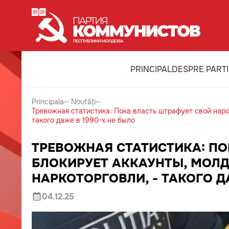
PRINCIPAL
DESPRE PART
Principala
Noutăți
Тревожная статистика: Пока власть штрафует свой наро
такого даже в 1990-х не было
ТРЕВОЖНАЯ СТАТИСТИКА: ПО
БЛОКИРУЕТ АККАУНТЫ, МОЛД
НАРКОТОРГОВЛИ, - ТАКОГО Д
04.12.25