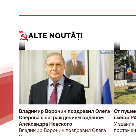
ALTE NOUTĂȚI
07.08.26
06.08.26
Владимир Воронин поздравил Олега
От пуше
Озерова с награждением орденом
выбор P
Александра Невского
У здания
Владимир Воронин поздравил Олега
постамен