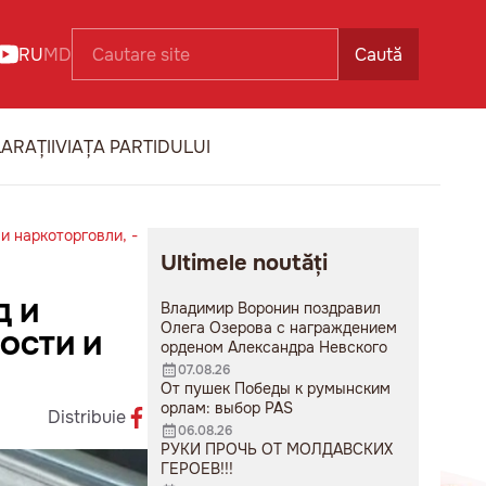
RU
MD
Caută
ARAȚII
VIAȚA PARTIDULUI
и наркоторговли, -
Ultimele noutăți
Д И
Владимир Воронин поздравил
Олега Озерова с награждением
ОСТИ И
орденом Александра Невского
07.08.26
От пушек Победы к румынским
орлам: выбор PAS
Distribuie
06.08.26
РУКИ ПРОЧЬ ОТ МОЛДАВСКИХ
ГЕРОЕВ!!!