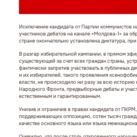
Исключение кандидата от Партии коммунистов н
участников дебатов на канале «Молдова-1» за об
стране окончательно установлена диктатура, при 
В разгар избирательной кампании, в прямом эф
существующей за счет всех граждан страны, уст
фактически запретив участвовать в публичных д
и их избирателей, такого проявления ксенофоби
власти, не происходило ни разу за всю историю
Народного Фронта, предвыборные дебаты и участ
естественным и гарантированным.
Унизив и ограничив в правах кандидата от ПКРМ,
поддерживающих оппозицию, сотен тысяч гражд
качестве основного языка или языка межнацион
Очевидно, что после столь откровенного наруше