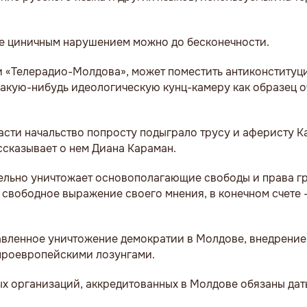
ее циничным нарушением можно до бесконечности.
и «Телерадио-Молдова», может поместить антиконститу
какую-нибудь идеологическую кунц-камеру как образец 
сти начальство попросту подыграло трусу и аферисту К
ссказывает о нем Диана Караман.
льно уничтожает основополагающие свободы и права гр
 свободное выражение своего мнения, в конечном счете 
авленное уничтожение демократии в Молдове, внедрение
 проевропейскими лозунгами.
х организаций, аккредитованных в Молдове обязаны дат