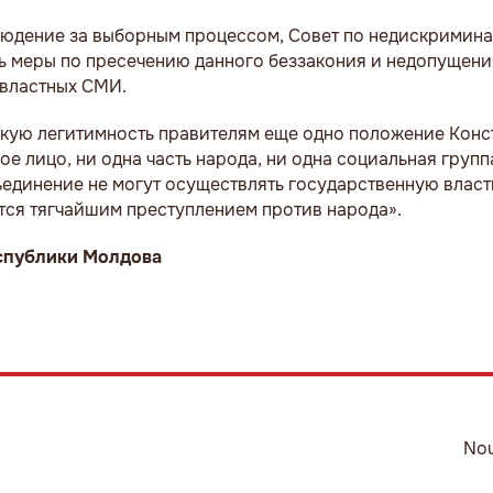
юдение за выборным процессом, Совет по недискриминац
 меры по пресечению данного беззакония и недопущени
-властных СМИ.
кую легитимность правителям еще одно положение Конс
е лицо, ни одна часть народа, ни одна социальная групп
единение не могут осуществлять государственную власть
тся тягчайшим преступлением против народа».
спублики Молдова
Nou