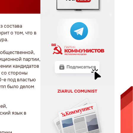
з состава
ит о том, что в
ура.
 общественной,
иционной партии,
шении кандидатов
 со стороны
0-е под властью
упп было делом
ей,
ский язык в
этики,