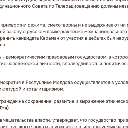
рдинационного Совета по Телерадиовещанию должны нез
 прихвостни режима, смехотворны и не выдерживают ни
ей закону о русском языке, как языке межнационального 
странить кандидата Караман от участия в дебатах был нар
ва.
 - демократическим правововым государством, в котор
итие человеческой личности, справедливость и политиче
.
емократия в Республике Молдова осуществляется в усло
иктатурой и тоталитаризмом.
граждан на сохранение, развитие и выражение этническо
0-я)
вмешательства власти, утверждает, что государство приз
ние русского языка и других языков, используемых на т