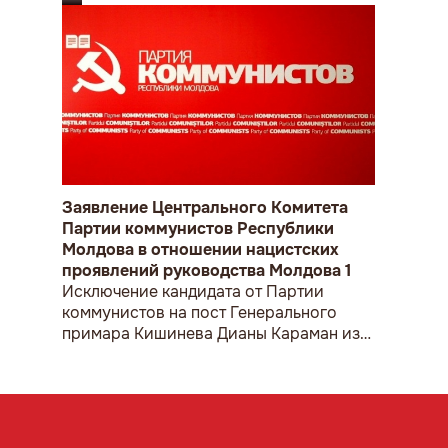
Заявление Центрального Комитета
Партии коммунистов Республики
Молдова в отношении нацистских
проявлений руководства Молдова 1
Исключение кандидата от Партии
коммунистов на пост Генерального
примара Кишинева Дианы Караман из
состава участников дебатов на канале
«Молдова-1» за обращение кандидата к
избирателям на русском языке, говорит
о том, что в стране окончательно
установлена диктатура, при чем