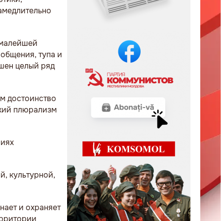
амедлительно
 малейшей
общения, тупа и
ушен целый ряд
ом достоинство
ский плюрализм
виях
й, культурной,
нает и охраняет
ерритории