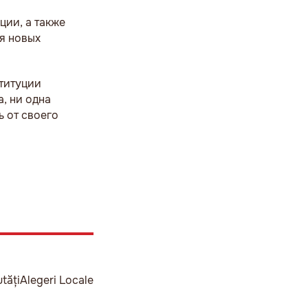
ии, а также
я новых
титуции
а, ни одна
 от своего
tăți
Alegeri Locale