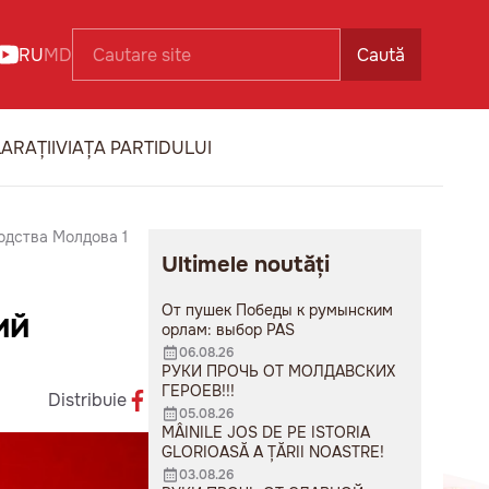
RU
MD
Caută
ARAȚII
VIAȚA PARTIDULUI
одства Молдова 1
Ultimele noutăți
От пушек Победы к румынским
ИЙ
орлам: выбор PAS
06.08.26
РУКИ ПРОЧЬ ОТ МОЛДАВСКИХ
ГЕРОЕВ!!!
Distribuie
05.08.26
MÂINILE JOS DE PE ISTORIA
GLORIOASĂ A ȚĂRII NOASTRE!
03.08.26