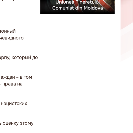
ционный
очевидного
арпу, который до
аждан – в том
– права на
 нацистских
ь оценку этому