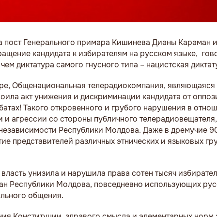
а пост Генерального примара Кишинева Дианы Караман и
ращение кандидата к избирателям на русском языке, говор
чем диктатура самого гнусного типа – нацистская диктат
ире, Общенациональная телерадиокомпания, являющаяся
роила акт унижения и дискриминации кандидата от оппоз
ебатах! Такого откровенного и грубого нарушения в отно
и и агрессии со стороны публичного телерадиовещателя,
 независимости Республики Молдова. Даже в дремучие 9
ие представителей различных этнических и языковых гр
 власть унизила и нарушила права сотен тысяч избирател
ан Республики Молдова, повседневно использующих рус
ального общения.
ния Конституции, здравого смысла и элементарных норм 