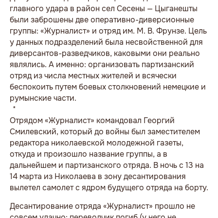
главного удара в район сел Сесены — Цыганешты
были заброшены две оперативно-диверсионные
группы: «Журналист» и отряд им. М. В. Фрунзе. Цель
у данных подразделений была несвойственной для
диверсантов-разведчиков, каковыми они реально
являлись. А именно: организовать партизанский
отряд из числа местных жителей и всячески
беспокоить путем боевых столкновений немецкие и
румынские части.
* * *
Отрядом «Журналист» командовал Георгий
Смилевский, который до войны был заместителем
редактора николаевской молодежной газеты,
откуда и произошло название группы, а в
дальнейшем и партизанского отряда. В ночь с 13 на
14 марта из Николаева в зону десантирования
вылетел самолет с ядром будущего отряда на борту.
Десантирование отряда «Журналист» прошло не
совсем удачно: переводчик погиб (у него не