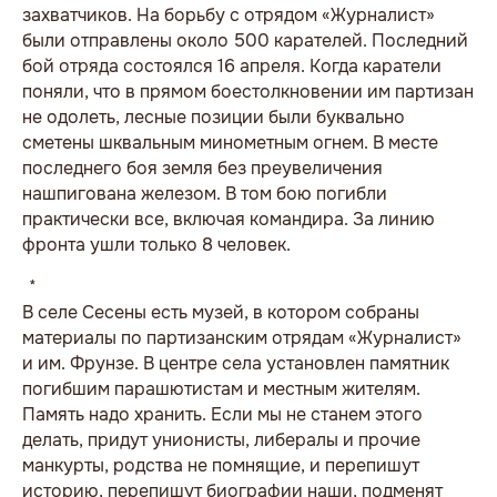
захватчиков. На борьбу с отрядом «Журналист»
были отправлены около 500 карателей. Последний
бой отряда состоялся 16 апреля. Когда каратели
поняли, что в прямом боестолкновении им партизан
не одолеть, лесные позиции были буквально
сметены шквальным минометным огнем. В месте
последнего боя земля без преувеличения
нашпигована железом. В том бою погибли
практически все, включая командира. За линию
фронта ушли только 8 человек.
* * *
В селе Сесены есть музей, в котором собраны
материалы по партизанским отрядам «Журналист»
и им. Фрунзе. В центре села установлен памятник
погибшим парашютистам и местным жителям.
Память надо хранить. Если мы не станем этого
делать, придут унионисты, либералы и прочие
манкурты, родства не помнящие, и перепишут
историю, перепишут биографии наши, подменят