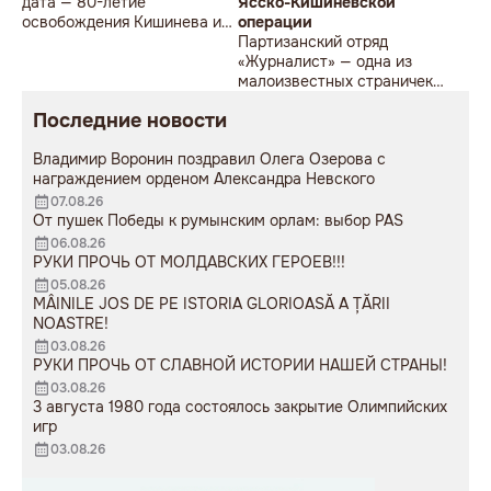
дата — 80-летие
Ясско-Кишинёвской
освобождения Кишинева и
операции
Молдавской ССР от
Партизанский отряд
немецко-румынских
«Журналист» — одна из
оккупантов.
малоизвестных страничек
Ясско-Кишинёвской
Последние новости
операции
Владимир Воронин поздравил Олега Озерова с
награждением орденом Александра Невского
07.08.26
От пушек Победы к румынским орлам: выбор PAS
06.08.26
РУКИ ПРОЧЬ ОТ МОЛДАВСКИХ ГЕРОЕВ!!!
05.08.26
MÂINILE JOS DE PE ISTORIA GLORIOASĂ A ȚĂRII
NOASTRE!
03.08.26
РУКИ ПРОЧЬ ОТ СЛАВНОЙ ИСТОРИИ НАШЕЙ СТРАНЫ!
03.08.26
3 августа 1980 года состоялось закрытие Олимпийских
игр
03.08.26