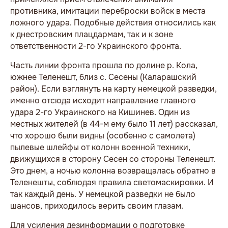
противника, имитации переброски войск в места
ложного удара. Подобные действия относились как
к днестровским плацдармам, так и к зоне
ответственности 2-го Украинского фронта.
Часть линии фронта прошла по долине р. Кола,
южнее Теленешт, близ с. Сесены (Каларашский
район). Если взглянуть на карту немецкой разведки,
именно отсюда исходит направление главного
удара 2-го Украинского на Кишинев. Один из
местных жителей (в 44-м ему было 11 лет) рассказал,
что хорошо были видны (особенно с самолета)
пылевые шлейфы от колонн военной техники,
движущихся в сторону Сесен со стороны Теленешт.
Это днем, а ночью колонна возвращалась обратно в
Теленешты, соблюдая правила светомаскировки. И
так каждый день. У немецкой разведки не было
шансов, приходилось верить своим глазам.
Для усиления дезинформации о подготовке