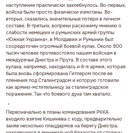
наступление практически захлебнулось. Во-первых,
войска были просто физически измотаны. Во-
вторых, сказались значительные потери в личном
составе. В-третьих, вопреки расхожему мнению о
слабости немецких и румынских армий группы
«Южная Украина», в Молдавии и Румынии был
сосредоточен огромный боевой кулак. Около 900
тысяч человек противостояло нашим войскам в
междуречье Днестра и Прута. В составе этого
кулака, например, находилась и 6-я армия, которая
была вновь сформирована Гитлером после ее
пленения под Сталинградом и которую готовили
как армию-мстительницу за сталинградское
поражение. Так что боевого духа там хватало.
* * *
Первоначально в планы командования РККА
входило взятие Кишинева с ходу, предварительно
заняв несколько плацдармов на берегу Днестра,
находящихся в минимальной близости от столицы.