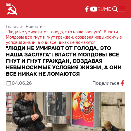
RU
MD
Главная
Новости
"Люди не умирают от голода, это наша заслуга": Власти
Молдовы все гнут и гнут граждан, создавая невыносимые
условия жизни, а они все никак не ломаются
"ЛЮДИ НЕ УМИРАЮТ ОТ ГОЛОДА, ЭТО
НАША ЗАСЛУГА": ВЛАСТИ МОЛДОВЫ ВСЕ
ГНУТ И ГНУТ ГРАЖДАН, СОЗДАВАЯ
НЕВЫНОСИМЫЕ УСЛОВИЯ ЖИЗНИ, А ОНИ
ВСЕ НИКАК НЕ ЛОМАЮТСЯ
04.06.26
Поделиться