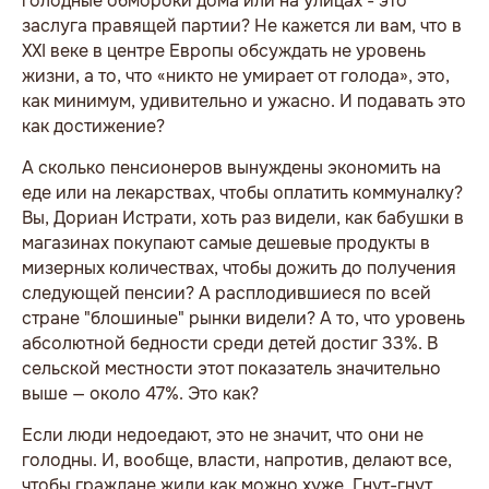
голодные обмороки дома или на улицах - это
заслуга правящей партии? Не кажется ли вам, что в
XXI веке в центре Европы обсуждать не уровень
жизни, а то, что «никто не умирает от голода», это,
как минимум, удивительно и ужасно. И подавать это
как достижение?
А сколько пенсионеров вынуждены экономить на
еде или на лекарствах, чтобы оплатить коммуналку?
Вы, Дориан Истрати, хоть раз видели, как бабушки в
магазинах покупают самые дешевые продукты в
мизерных количествах, чтобы дожить до получения
следующей пенсии? А расплодившиеся по всей
стране "блошиные" рынки видели? А то, что уровень
абсолютной бедности среди детей достиг 33%. В
сельской местности этот показатель значительно
выше — около 47%. Это как?
Если люди недоедают, это не значит, что они не
голодны. И, вообще, власти, напротив, делают все,
чтобы граждане жили как можно хуже. Гнут-гнут,