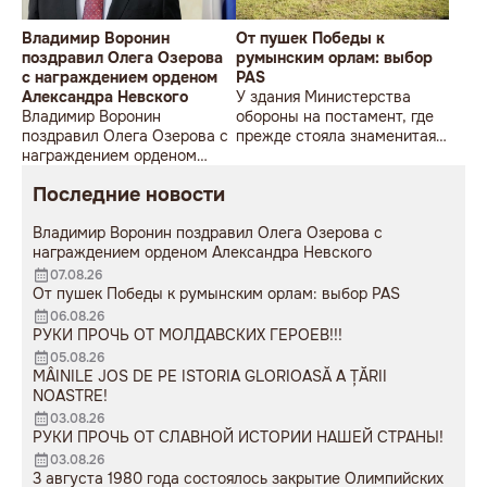
Владимир Воронин
От пушек Победы к
поздравил Олега Озерова
румынским орлам: выбор
с награждением орденом
PAS
Александра Невского
У здания Министерства
Владимир Воронин
обороны на постамент, где
поздравил Олега Озерова с
прежде стояла знаменитая
награждением орденом
советская пушка, молодой
Александра Невского
мужчина возложил букет
Последние новости
цветов.
Владимир Воронин поздравил Олега Озерова с
награждением орденом Александра Невского
07.08.26
От пушек Победы к румынским орлам: выбор PAS
06.08.26
РУКИ ПРОЧЬ ОТ МОЛДАВСКИХ ГЕРОЕВ!!!
05.08.26
MÂINILE JOS DE PE ISTORIA GLORIOASĂ A ȚĂRII
NOASTRE!
03.08.26
РУКИ ПРОЧЬ ОТ СЛАВНОЙ ИСТОРИИ НАШЕЙ СТРАНЫ!
03.08.26
3 августа 1980 года состоялось закрытие Олимпийских