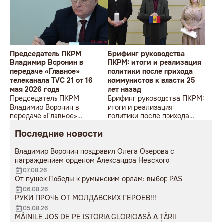
Председатель ПКРМ
Брифинг руководства
Владимир Воронин в
ПКРМ: итоги и реализация
передаче «Главное»
политики после прихода
телеканала TVC 21 от 16
коммунистов к власти 25
мая 2026 года
лет назад
Председатель ПКРМ
Брифинг руководства ПКРМ:
Владимир Воронин в
итоги и реализация
передаче «Главное»
политики после прихода
телеканала TVC 21 от 16 мая
коммунистов к власти 25
Последние новости
2026 года
лет назад
Владимир Воронин поздравил Олега Озерова с
награждением орденом Александра Невского
07.08.26
От пушек Победы к румынским орлам: выбор PAS
06.08.26
РУКИ ПРОЧЬ ОТ МОЛДАВСКИХ ГЕРОЕВ!!!
05.08.26
MÂINILE JOS DE PE ISTORIA GLORIOASĂ A ȚĂRII