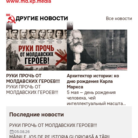
www.md.kp.media
ДРУГИЕ НОВОСТИ
Все новости
05.08.26
05.08.26
РУКИ ПРОЧЬ ОТ
Архитектор истории: ко
МОЛДАВСКИХ ГЕРОЕВ!!!
дню рождения Карла
РУКИ ПРОЧЬ ОТ
Маркса
МОЛДАВСКИХ ГЕРОЕВ!!!
5 мая — день рождения
человека, чей
интеллектуальный масштаб
до сих пор вызывает либо
Последние новости
яростное отторжение, либо
глубокое восхищение.
РУКИ ПРОЧЬ ОТ МОЛДАВСКИХ ГЕРОЕВ!!!
05.08.26
MÂINILE JOS DE PE ISTORIA GLORIOASĂ A ȚĂRII