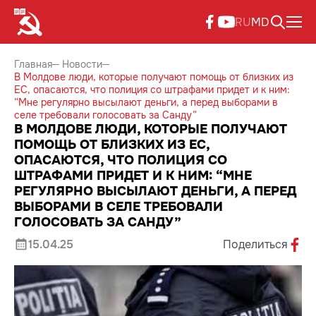
RU
MD
Главная
Новости
В Молдове люди, которые получают помощь от близких из
ЕС, опасаются, что полиция со штрафами придет и к ним:
“Мне регулярно высылают деньги, а перед выборами в
селе требовали голосовать за Санду”
В МОЛДОВЕ ЛЮДИ, КОТОРЫЕ ПОЛУЧАЮТ
ПОМОЩЬ ОТ БЛИЗКИХ ИЗ ЕС,
ОПАСАЮТСЯ, ЧТО ПОЛИЦИЯ СО
ШТРАФАМИ ПРИДЕТ И К НИМ: “МНЕ
РЕГУЛЯРНО ВЫСЫЛАЮТ ДЕНЬГИ, А ПЕРЕД
ВЫБОРАМИ В СЕЛЕ ТРЕБОВАЛИ
ГОЛОСОВАТЬ ЗА САНДУ”
15.04.25
Поделиться