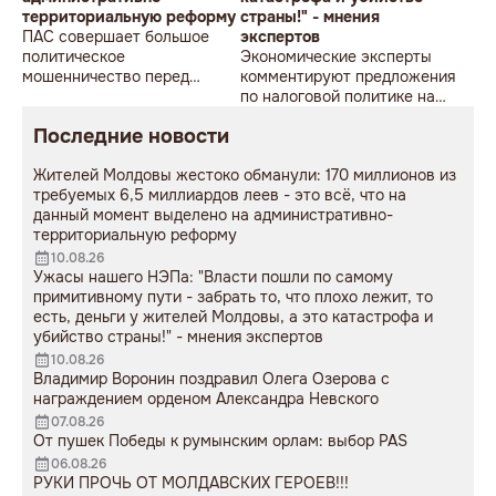
территориальную реформу
страны!" - мнения
ПАС совершает большое
экспертов
политическое
Экономические эксперты
мошенничество перед
комментируют предложения
местными выборами 2027
по налоговой политике на
года
2027 год, представленные
Последние новости
премьером Василием
Тофаном
Жителей Молдовы жестоко обманули: 170 миллионов из
требуемых 6,5 миллиардов леев - это всё, что на
данный момент выделено на административно-
территориальную реформу
10.08.26
Ужасы нашего НЭПа: "Власти пошли по самому
примитивному пути - забрать то, что плохо лежит, то
есть, деньги у жителей Молдовы, а это катастрофа и
убийство страны!" - мнения экспертов
10.08.26
Владимир Воронин поздравил Олега Озерова с
награждением орденом Александра Невского
07.08.26
От пушек Победы к румынским орлам: выбор PAS
06.08.26
РУКИ ПРОЧЬ ОТ МОЛДАВСКИХ ГЕРОЕВ!!!