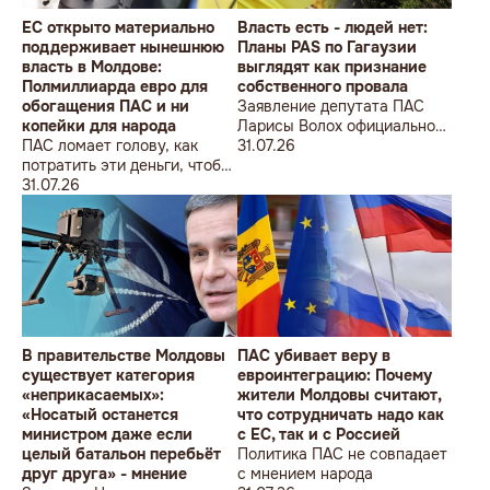
ЕС открыто материально
Власть есть - людей нет:
поддерживает нынешнюю
Планы PAS по Гагаузии
власть в Молдове:
выглядят как признание
Полмиллиарда евро для
собственного провала
обогащения ПАС и ни
Заявление депутата ПАС
копейки для народа
Ларисы Волох официально
ПАС ломает голову, как
подтвердило провал
31.07.26
потратить эти деньги, чтобы
кадровой политики
оппозиция меньше ворчала,
31.07.26
правящей партии на юге
ведь полмиллиарда
Молдовы
незаметно в карман не
положишь
В правительстве Молдовы
ПАС убивает веру в
существует категория
евроинтеграцию: Почему
«неприкасаемых»:
жители Молдовы считают,
«Носатый останется
что сотрудничать надо как
министром даже если
с ЕС, так и с Россией
целый батальон перебьёт
Политика ПАС не совпадает
друг друга» - мнение
с мнением народа