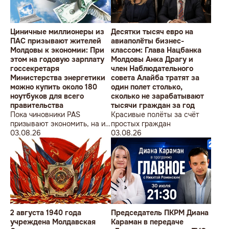
Циничные миллионеры из
Десятки тысяч евро на
ПАС призывают жителей
авиаполёты бизнес-
Молдовы к экономии: При
классом: Глава Нацбанка
этом на годовую зарплату
Молдовы Анка Драгу и
госсекретаря
член Наблюдательного
Министерства энергетики
совета Алайба тратят за
можно купить около 180
один полет столько,
ноутбуков для всего
сколько не зарабатывают
правительства
тысячи граждан за год
Пока чиновники PAS
Красивые полёты за счёт
призывают экономить, на их
простых граждан
собственные доходы можно
03.08.26
03.08.26
купить технику для целого
учреждения
2 августа 1940 года
Председатель ПКРМ Диана
учреждена Молдавская
Караман в передаче