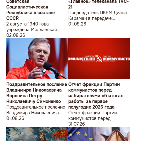
Советская
«Главное» телеканала TVC-
Социалистическая
21
Республика в составе
Председатель ПКРМ Диана
СССР.
Караман в передаче
2 августа 1940 года
«Главное» телеканала TVC-
01.08.26
учреждена Молдавская
21
Советская
02.08.26
Социалистическая
Республика в составе
СССР.
Поздравительное послание
Отчет фракции Партии
Владимира Николаевича
коммунистов перед
Воронина Петру
избирателями об итогах
Николаевичу Симоненко
работы за первое
Поздравительное послание
полугодие 2026 года
Владимира Николаевича
Отчет фракции Партии
Воронина Петру
01.08.26
коммунистов перед
Николаевичу Симоненко
избирателями об итогах
31.07.26
работы за первое полугодие
2026 года