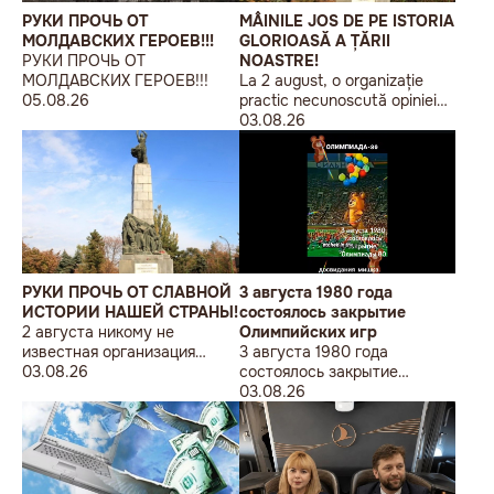
РУКИ ПРОЧЬ ОТ
MÂINILE JOS DE PE ISTORIA
МОЛДАВСКИХ ГЕРОЕВ!!!
GLORIOASĂ A ȚĂRII
РУКИ ПРОЧЬ ОТ
NOASTRE!
МОЛДАВСКИХ ГЕРОЕВ!!!
La 2 august, o organizație
05.08.26
practic necunoscută opiniei
publice, autointitulată „Liga
03.08.26
Studenților Basarabeni”, a
organizat la Chișinău o
acțiune de protest modestă,
sub sloganul „În Uniunea
Europeană fără monumente
sovietice”.
РУКИ ПРОЧЬ ОТ СЛАВНОЙ
3 августа 1980 года
ИСТОРИИ НАШЕЙ СТРАНЫ!
состоялось закрытие
2 августа никому не
Олимпийских игр
известная организация
3 августа 1980 года
«Лига бессарабских
03.08.26
состоялось закрытие
студентов» провела в
Олимпийских игр
03.08.26
Кишиневе малочисленную
акцию «В Европейский Союз
без советских памятников».