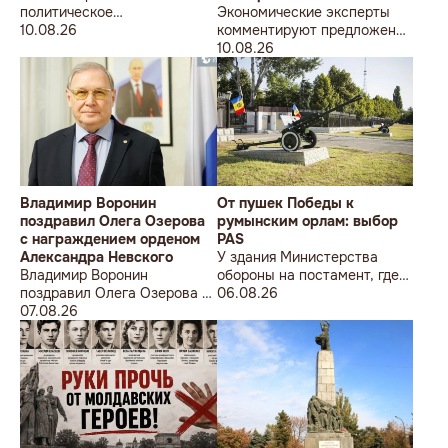
политическое
Экономические эксперты
мошенничество перед
10.08.26
комментируют предложения
местными выборами 2027
по налоговой политике на
10.08.26
года
2027 год, представленные
премьером Василием
Тофаном
Владимир Воронин
От пушек Победы к
поздравил Олега Озерова
румынским орлам: выбор
с награждением орденом
PAS
Александра Невского
У здания Министерства
Владимир Воронин
обороны на постамент, где
поздравил Олега Озерова с
прежде стояла знаменитая
06.08.26
награждением орденом
07.08.26
советская пушка, молодой
Александра Невского
мужчина возложил букет
цветов.