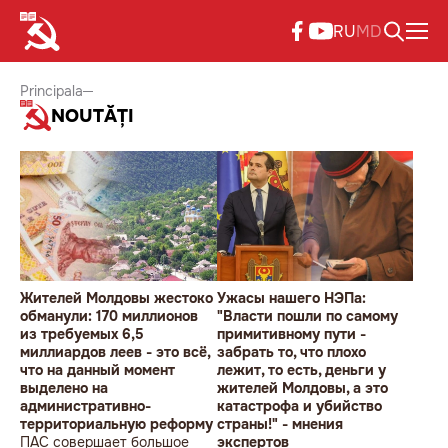
RU
MD
Principala
NOUTĂȚI
Жителей Молдовы жестоко
Ужасы нашего НЭПа:
обманули: 170 миллионов
"Власти пошли по самому
из требуемых 6,5
примитивному пути -
миллиардов леев - это всё,
забрать то, что плохо
что на данный момент
лежит, то есть, деньги у
выделено на
жителей Молдовы, а это
административно-
катастрофа и убийство
территориальную реформу
страны!" - мнения
ПАС совершает большое
экспертов