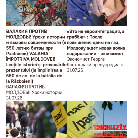
ВАЛАХИЯ ПРОТИВ
«Это не евроинтеграция, а
МОЛДОВЫ! Уроки истории
грабёж» : После
и вызовы современности (к
повышения цены на газ,
550-летию битвы при
Молдову ждет новая волна
Рэзбоень) VALAHIA
подорожании - экономист
ÎMPOTRIVA MOLDOVEI!
Экономист Георге
Lecțiile istoriei și provocările
Костандаки предупредил о
prezentului (la împlinirea a
новой волне роста цен
31.07.26
550 de ani de la bătălia de
la Războieni)
ВАЛАХИЯ ПРОТИВ
МОЛДОВЫ! Уроки истории и
вызовы современности (к
31.07.26
550-летию битвы при
Рэзбоень) VALAHIA
ÎMPOTRIVA MOLDOVEI!
Lecțiile istoriei și provocările
prezentului (la împlinirea a
550 de ani de la bătălia de la
Războieni)