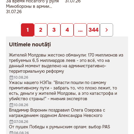
За время Носатого у руля
31.07.26
Минобороны в армии
погибли 9 человек в мирное
31.07.26
время, включая
несовершеннолетнего
юношу
1
2
3
4
...
344
Ultimele noutăți
Жителей Молдовы жестоко обманули: 170 миллионов из
требуемых 6,5 миллиардов леев - это всё, что на
данный момент выделено на административно-
территориальную реформу
10.08.26
Ужасы нашего НЭПа: "Власти пошли по самому
примитивному пути - забрать то, что плохо лежит, то
есть, деньги у жителей Молдовы, а это катастрофа и
убийство страны!" - мнения экспертов
10.08.26
Владимир Воронин поздравил Олега Озерова с
награждением орденом Александра Невского
07.08.26
От пушек Победы к румынским орлам: выбор PAS
06.08.26