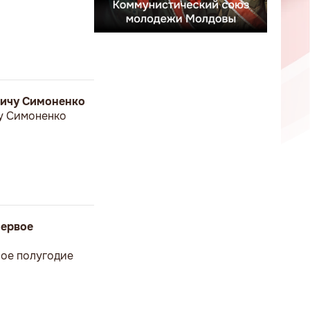
вичу Симоненко
у Симоненко
первое
вое полугодие