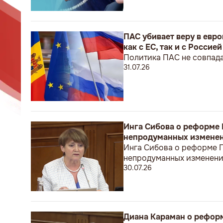
ПАС убивает веру в евр
как с ЕС, так и с Россией
Политика ПАС не совпада
31.07.26
Инга Сибова о реформе 
непродуманных изменен
Инга Сибова о реформе П
непродуманных изменени
30.07.26
Диана Караман о реформ