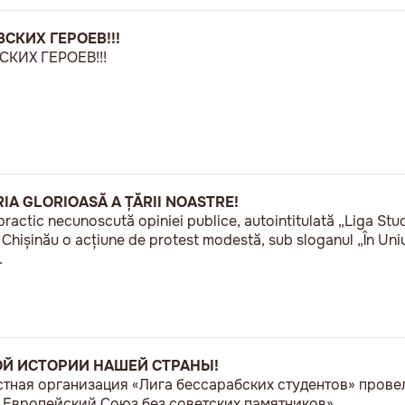
СКИХ ГЕРОЕВ!!!
КИХ ГЕРОЕВ!!!
RIA GLORIOASĂ A ȚĂRII NOASTRE!
practic necunoscută opiniei publice, autointitulată „Liga Stu
a Chișinău o acțiune de protest modestă, sub sloganul „În U
.
ОЙ ИСТОРИИ НАШЕЙ СТРАНЫ!
естная организация «Лига бессарабских студентов» пров
Европейский Союз без советских памятников».