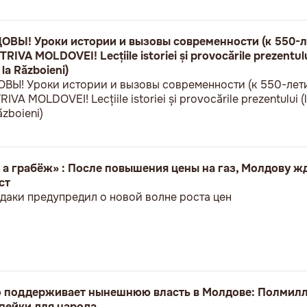
Ы! Уроки истории и вызовы современности (к 550-л
VA MOLDOVEI! Lecțiile istoriei și provocările prezentului
 la Războieni)
! Уроки истории и вызовы современности (к 550-лет
A MOLDOVEI! Lecțiile istoriei și provocările prezentului (l
ăzboieni)
 а грабёж» : После повышения цены на газ, Молдову ж
ст
даки предупредил о новой волне роста цен
о поддерживает нынешнюю власть в Молдове: Полмилл
пейки для народа