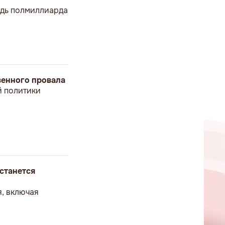
ведь полмиллиарда
твенного провала
й политики
станется
я, включая