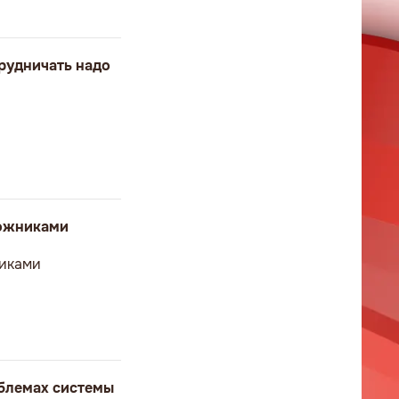
рудничать надо
ложниками
никами
облемах системы