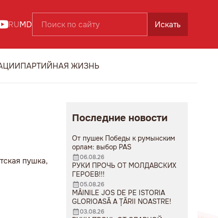
RU
MD
Искать
АЦИИ
ПАРТИЙНАЯ ЖИЗНЬ
Последние новости
От пушек Победы к румынским
орлам: выбор PAS
06.08.26
тская пушка,
РУКИ ПРОЧЬ ОТ МОЛДАВСКИХ
ГЕРОЕВ!!!
05.08.26
MÂINILE JOS DE PE ISTORIA
GLORIOASĂ A ȚĂRII NOASTRE!
03.08.26