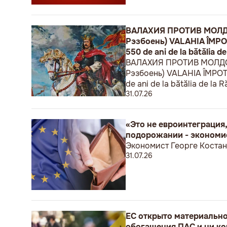
ВАЛАХИЯ ПРОТИВ МОЛДОВ
Рэзбоень) VALAHIA ÎMPOTRI
550 de ani de la bătălia de
ВАЛАХИЯ ПРОТИВ МОЛДОВЫ
Рэзбоень) VALAHIA ÎMPOTRIV
de ani de la bătălia de la R
31.07.26
«Это не евроинтеграция,
подорожании - экономи
Экономист Георге Костан
31.07.26
ЕС открыто материальн
обогащения ПАС и ни ко