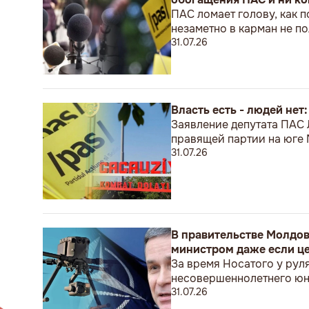
ПАС ломает голову, как п
незаметно в карман не 
31.07.26
Власть есть - людей нет
Заявление депутата ПАС
правящей партии на юге
31.07.26
В правительстве Молдов
министром даже если це
За время Носатого у рул
несовершеннолетнего ю
31.07.26