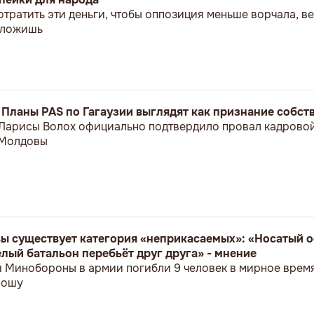
отратить эти деньги, чтобы оппозиция меньше ворчала, 
положишь
: Планы PAS по Гагаузии выглядят как признание собс
 Ларисы Волох официально подтвердило провал кадрово
 Молдовы
ы существует категория «неприкасаемых»: «Носатый о
лый батальон перебьёт друг друга» - мнение
я Минобороны в армии погибли 9 человек в мирное врем
ношу