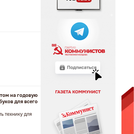
том на годовую
буков для всего
ь технику для