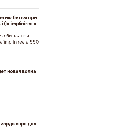
етию битвы при
 (la împlinirea a
ию битвы при
a împlinirea a 550
дет новая волна
иарда евро для