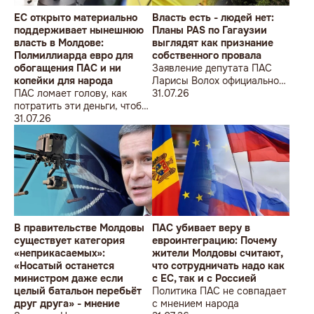
ЕС открыто материально
Власть есть - людей нет:
поддерживает нынешнюю
Планы PAS по Гагаузии
власть в Молдове:
выглядят как признание
Полмиллиарда евро для
собственного провала
обогащения ПАС и ни
Заявление депутата ПАС
копейки для народа
Ларисы Волох официально
ПАС ломает голову, как
подтвердило провал
31.07.26
потратить эти деньги, чтобы
кадровой политики
оппозиция меньше ворчала,
31.07.26
правящей партии на юге
ведь полмиллиарда
Молдовы
незаметно в карман не
положишь
В правительстве Молдовы
ПАС убивает веру в
существует категория
евроинтеграцию: Почему
«неприкасаемых»:
жители Молдовы считают,
«Носатый останется
что сотрудничать надо как
министром даже если
с ЕС, так и с Россией
целый батальон перебьёт
Политика ПАС не совпадает
друг друга» - мнение
с мнением народа