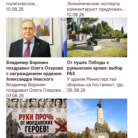
политическое
Экономические эксперты
мошенничество перед
10.08.26
комментируют предложения
местными выборами 2027
по налоговой политике на
10.08.26
года
2027 год, представленные
премьером Василием
Тофаном
Владимир Воронин
От пушек Победы к
поздравил Олега Озерова
румынским орлам: выбор
с награждением орденом
PAS
Александра Невского
У здания Министерства
Владимир Воронин
обороны на постамент, где
поздравил Олега Озерова с
прежде стояла знаменитая
06.08.26
награждением орденом
07.08.26
советская пушка, молодой
Александра Невского
мужчина возложил букет
цветов.