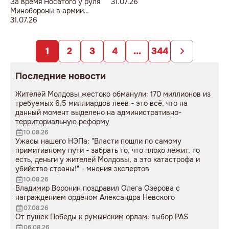
За время Носатого у руля
31.07.26
Минобороны в армии
погибли 9 человек в мирное
31.07.26
время, включая
несовершеннолетнего
юношу
1
2
3
4
...
344
Последние новости
Жителей Молдовы жестоко обманули: 170 миллионов из
требуемых 6,5 миллиардов леев - это всё, что на
данный момент выделено на административно-
территориальную реформу
10.08.26
Ужасы нашего НЭПа: "Власти пошли по самому
примитивному пути - забрать то, что плохо лежит, то
есть, деньги у жителей Молдовы, а это катастрофа и
убийство страны!" - мнения экспертов
10.08.26
Владимир Воронин поздравил Олега Озерова с
награждением орденом Александра Невского
07.08.26
От пушек Победы к румынским орлам: выбор PAS
06.08.26