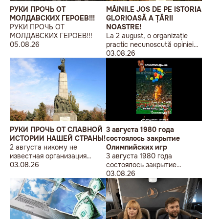
РУКИ ПРОЧЬ ОТ
MÂINILE JOS DE PE ISTORIA
МОЛДАВСКИХ ГЕРОЕВ!!!
GLORIOASĂ A ȚĂRII
РУКИ ПРОЧЬ ОТ
NOASTRE!
МОЛДАВСКИХ ГЕРОЕВ!!!
La 2 august, o organizație
05.08.26
practic necunoscută opiniei
publice, autointitulată „Liga
03.08.26
Studenților Basarabeni”, a
organizat la Chișinău o
acțiune de protest modestă,
sub sloganul „În Uniunea
Europeană fără monumente
sovietice”.
РУКИ ПРОЧЬ ОТ СЛАВНОЙ
3 августа 1980 года
ИСТОРИИ НАШЕЙ СТРАНЫ!
состоялось закрытие
2 августа никому не
Олимпийских игр
известная организация
3 августа 1980 года
«Лига бессарабских
03.08.26
состоялось закрытие
студентов» провела в
Олимпийских игр
03.08.26
Кишиневе малочисленную
акцию «В Европейский Союз
без советских памятников».