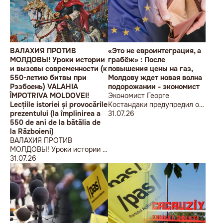
ВАЛАХИЯ ПРОТИВ
«Это не евроинтеграция, а
МОЛДОВЫ! Уроки истории
грабёж» : После
и вызовы современности (к
повышения цены на газ,
550-летию битвы при
Молдову ждет новая волна
Рэзбоень) VALAHIA
подорожании - экономист
ÎMPOTRIVA MOLDOVEI!
Экономист Георге
Lecțiile istoriei și provocările
Костандаки предупредил о
prezentului (la împlinirea a
новой волне роста цен
31.07.26
550 de ani de la bătălia de
la Războieni)
ВАЛАХИЯ ПРОТИВ
МОЛДОВЫ! Уроки истории и
вызовы современности (к
31.07.26
550-летию битвы при
Рэзбоень) VALAHIA
ÎMPOTRIVA MOLDOVEI!
Lecțiile istoriei și provocările
prezentului (la împlinirea a
550 de ani de la bătălia de la
Războieni)