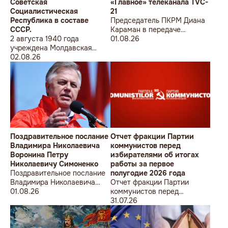
Советская
«Главное» телеканала TVC-
Социалистическая
21
Республика в составе
Председатель ПКРМ Диана
СССР.
Караман в передаче
2 августа 1940 года
«Главное» телеканала TVC-
01.08.26
учреждена Молдавская
21
Советская
02.08.26
Социалистическая
Республика в составе
СССР.
Поздравительное послание
Отчет фракции Партии
Владимира Николаевича
коммунистов перед
Воронина Петру
избирателями об итогах
Николаевичу Симоненко
работы за первое
Поздравительное послание
полугодие 2026 года
Владимира Николаевича
Отчет фракции Партии
Воронина Петру
01.08.26
коммунистов перед
Николаевичу Симоненко
избирателями об итогах
31.07.26
работы за первое полугодие
2026 года