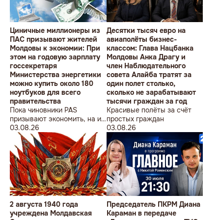
Циничные миллионеры из
Десятки тысяч евро на
ПАС призывают жителей
авиаполёты бизнес-
Молдовы к экономии: При
классом: Глава Нацбанка
этом на годовую зарплату
Молдовы Анка Драгу и
госсекретаря
член Наблюдательного
Министерства энергетики
совета Алайба тратят за
можно купить около 180
один полет столько,
ноутбуков для всего
сколько не зарабатывают
правительства
тысячи граждан за год
Пока чиновники PAS
Красивые полёты за счёт
призывают экономить, на их
простых граждан
собственные доходы можно
03.08.26
03.08.26
купить технику для целого
учреждения
2 августа 1940 года
Председатель ПКРМ Диана
учреждена Молдавская
Караман в передаче