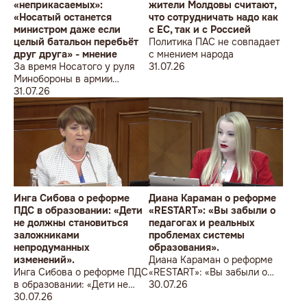
«неприкасаемых»:
жители Молдовы считают,
«Носатый останется
что сотрудничать надо как
министром даже если
с ЕС, так и с Россией
целый батальон перебьёт
Политика ПАС не совпадает
друг друга» - мнение
с мнением народа
За время Носатого у руля
31.07.26
Минобороны в армии
погибли 9 человек в мирное
31.07.26
время, включая
несовершеннолетнего
юношу
Инга Сибова о реформе
Диана Караман о реформе
ПДС в образовании: «Дети
«RESTART»: «Вы забыли о
не должны становиться
педагогах и реальных
заложниками
проблемах системы
непродуманных
образования».
изменений».
Диана Караман о реформе
Инга Сибова о реформе ПДС
«RESTART»: «Вы забыли о
в образовании: «Дети не
педагогах и реальных
30.07.26
должны становиться
30.07.26
проблемах системы