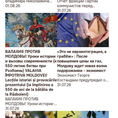
Владимира Николаевича
Отчет фракции Партии
Воронина Петру
01.08.26
коммунистов перед
Николаевичу Симоненко
избирателями об итогах
31.07.26
работы за первое полугодие
2026 года
ВАЛАХИЯ ПРОТИВ
«Это не евроинтеграция, а
МОЛДОВЫ! Уроки истории
грабёж» : После
и вызовы современности (к
повышения цены на газ,
550-летию битвы при
Молдову ждет новая волна
Рэзбоень) VALAHIA
подорожании - экономист
ÎMPOTRIVA MOLDOVEI!
Экономист Георге
Lecțiile istoriei și provocările
Костандаки предупредил о
prezentului (la împlinirea a
новой волне роста цен
31.07.26
550 de ani de la bătălia de
la Războieni)
ВАЛАХИЯ ПРОТИВ
МОЛДОВЫ! Уроки истории и
вызовы современности (к
31.07.26
550-летию битвы при
Рэзбоень) VALAHIA