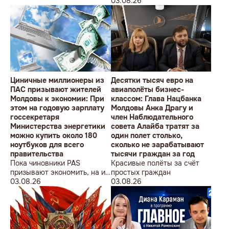
студентов» провела в
Олимпийских игр
03.08.26
Кишиневе малочисленную
акцию «В Европейский Союз
без советских памятников».
Циничные миллионеры из
Десятки тысяч евро на
ПАС призывают жителей
авиаполёты бизнес-
Молдовы к экономии: При
классом: Глава Нацбанка
этом на годовую зарплату
Молдовы Анка Драгу и
госсекретаря
член Наблюдательного
Министерства энергетики
совета Алайба тратят за
можно купить около 180
один полет столько,
ноутбуков для всего
сколько не зарабатывают
правительства
тысячи граждан за год
Пока чиновники PAS
Красивые полёты за счёт
призывают экономить, на их
простых граждан
собственные доходы можно
03.08.26
03.08.26
купить технику для целого
учреждения