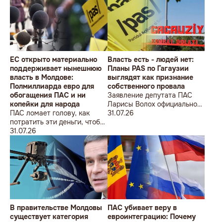
ÎMPOTRIVA MOLDOVEI!
Lecțiile istoriei și provocările
prezentului (la împlinirea a
550 de ani de la bătălia de la
Războieni)
ЕС открыто материально
Власть есть - людей нет:
поддерживает нынешнюю
Планы PAS по Гагаузии
власть в Молдове:
выглядят как признание
Полмиллиарда евро для
собственного провала
обогащения ПАС и ни
Заявление депутата ПАС
копейки для народа
Ларисы Волох официально
ПАС ломает голову, как
подтвердило провал
31.07.26
потратить эти деньги, чтобы
кадровой политики
оппозиция меньше ворчала,
31.07.26
правящей партии на юге
ведь полмиллиарда
Молдовы
незаметно в карман не
положишь
В правительстве Молдовы
ПАС убивает веру в
существует категория
евроинтеграцию: Почему