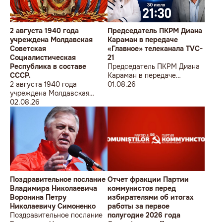
2 августа 1940 года
Председатель ПКРМ Диана
учреждена Молдавская
Караман в передаче
Советская
«Главное» телеканала TVC-
Социалистическая
21
Республика в составе
Председатель ПКРМ Диана
СССР.
Караман в передаче
2 августа 1940 года
«Главное» телеканала TVC-
01.08.26
учреждена Молдавская
21
Советская
02.08.26
Социалистическая
Республика в составе
СССР.
Поздравительное послание
Отчет фракции Партии
Владимира Николаевича
коммунистов перед
Воронина Петру
избирателями об итогах
Николаевичу Симоненко
работы за первое
Поздравительное послание
полугодие 2026 года