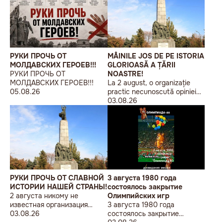
РУКИ ПРОЧЬ ОТ
MÂINILE JOS DE PE ISTORIA
МОЛДАВСКИХ ГЕРОЕВ!!!
GLORIOASĂ A ȚĂRII
РУКИ ПРОЧЬ ОТ
NOASTRE!
МОЛДАВСКИХ ГЕРОЕВ!!!
La 2 august, o organizație
05.08.26
practic necunoscută opiniei
publice, autointitulată „Liga
03.08.26
Studenților Basarabeni”, a
organizat la Chișinău o
acțiune de protest modestă,
sub sloganul „În Uniunea
Europeană fără monumente
sovietice”.
РУКИ ПРОЧЬ ОТ СЛАВНОЙ
3 августа 1980 года
ИСТОРИИ НАШЕЙ СТРАНЫ!
состоялось закрытие
2 августа никому не
Олимпийских игр
известная организация
3 августа 1980 года
«Лига бессарабских
03.08.26
состоялось закрытие