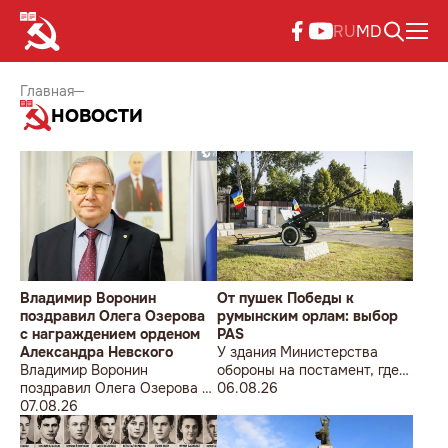
RU
MD
Главная
НОВОСТИ
Владимир Воронин
От пушек Победы к
поздравил Олега Озерова
румынским орлам: выбор
с награждением орденом
PAS
Александра Невского
У здания Министерства
Владимир Воронин
обороны на постамент, где
поздравил Олега Озерова с
прежде стояла знаменитая
06.08.26
награждением орденом
07.08.26
советская пушка, молодой
Александра Невского
мужчина возложил букет
цветов.