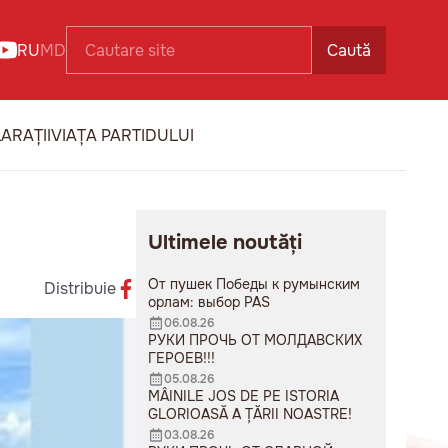
RU
MD
Caută
ARAȚII
VIAȚA PARTIDULUI
Ultimele noutăți
От пушек Победы к румынским
Distribuie
орлам: выбор PAS
06.08.26
РУКИ ПРОЧЬ ОТ МОЛДАВСКИХ
ГЕРОЕВ!!!
05.08.26
MÂINILE JOS DE PE ISTORIA
GLORIOASĂ A ȚĂRII NOASTRE!
03.08.26