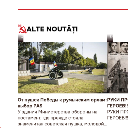
ALTE NOUTĂȚI
06.08.26
05.08.26
От пушек Победы к румынским орлам:
РУКИ П
выбор PAS
ГЕРОЕВ!!
У здания Министерства обороны на
РУКИ ПР
постамент, где прежде стояла
ГЕРОЕВ!!
знаменитая советская пушка, молодой