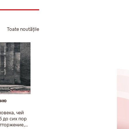
Toate noutățile
дню
овека, чей
 до сих пор
тторжение,