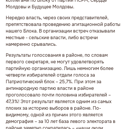
коллегами по Блоку от партий ПСРМ, Сердце
Молдовы и Будущее Молдовы.
Нередко власть, через своих представителей,
препятствовала проведению агитационной работы
нашего Блока. В организации встреч отказывали
местные - сельские власти, либо встречи
намеренно срывались.
Результаты голосования в районе, по словам
первого секретаря, не могут удовлетворять
партийную организацию. Лишь немногим более
четверти избирателей отдали голоса за
Патриотический блок – 25,7%. При этом за
антинародную партию власти в районе
проголосовало почти половина избирателей –
47,3%! Этот результат является одним из самых
плохих за историю выборов в районе. По-
видимому, одной из причин этого является
демография – за 10 лет база левого электората в
районе заметно сократилась –
«наши люди