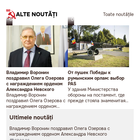
ALTE NOUTĂȚI
Toate noutățile
07.08.26
06.08.26
Владимир Воронин
От пушек Победы к
поздравил Олега Озерова
румынским орлам: выбор
с награждением орденом
PAS
Александра Невского
У здания Министерства
Владимир Воронин
обороны на постамент, где
поздравил Олега Озерова с
прежде стояла знаменитая
награждением орденом
советская пушка, молодой
Александра Невского
мужчина возложил букет
Ultimele noutăți
цветов.
Владимир Воронин поздравил Олега Озерова с
награждением орденом Александра Невского