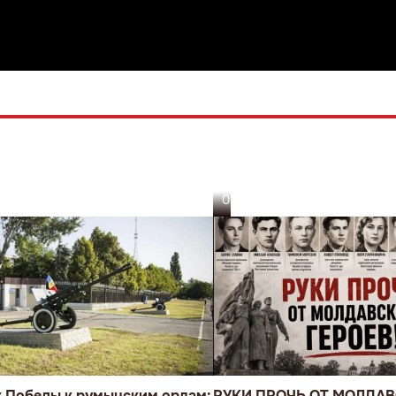
05.08.26
к Победы к румынским орлам:
РУКИ ПРОЧЬ ОТ МОЛДА