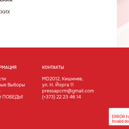
СКИХ
РМАЦИЯ
КОНТАКТЫ
сти
MD2012, Кишинев,
ные Выборы
ул. Н. Йорга 11
о
pressapcrm@gmail.com
т ПОБЕДЫ!
(+373) 22 23 46 14