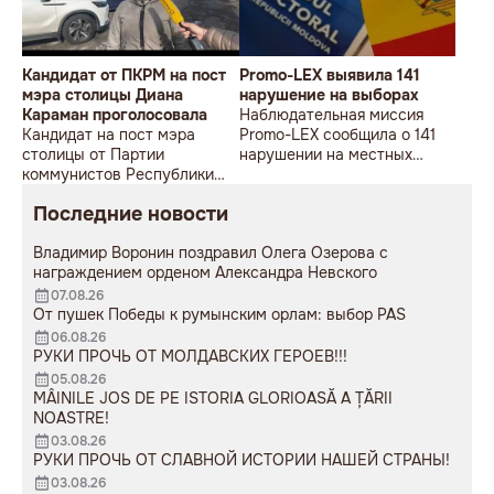
Кандидат от ПКРМ на пост
Promo-LEX выявила 141
мэра столицы Диана
нарушение на выборах
Караман проголосовала
Наблюдательная миссия
Кандидат на пост мэра
Promo-LEX сообщила о 141
столицы от Партии
нарушении на местных
коммунистов Республики
выборах 5 ноября. Это
Молдова (ПКРМ) Диана
данные к 9 утра.
Последние новости
Караман проголосовала на
выборах.
Владимир Воронин поздравил Олега Озерова с
награждением орденом Александра Невского
07.08.26
От пушек Победы к румынским орлам: выбор PAS
06.08.26
РУКИ ПРОЧЬ ОТ МОЛДАВСКИХ ГЕРОЕВ!!!
05.08.26
MÂINILE JOS DE PE ISTORIA GLORIOASĂ A ȚĂRII
NOASTRE!
03.08.26
РУКИ ПРОЧЬ ОТ СЛАВНОЙ ИСТОРИИ НАШЕЙ СТРАНЫ!
03.08.26