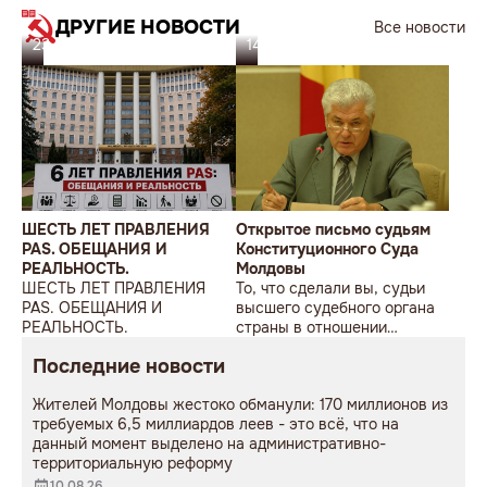
ДРУГИЕ НОВОСТИ
Все новости
23.07.26
14.07.26
ШЕСТЬ ЛЕТ ПРАВЛЕНИЯ
Открытое письмо судьям
PAS. ОБЕЩАНИЯ И
Конституционного Суда
РЕАЛЬНОСТЬ.
Молдовы
ШЕСТЬ ЛЕТ ПРАВЛЕНИЯ
То, что сделали вы, судьи
PAS. ОБЕЩАНИЯ И
высшего судебного органа
РЕАЛЬНОСТЬ.
страны в отношении
Гагаузии, многими уже
Последние новости
оценено как
антиконституционный
Жителей Молдовы жестоко обманули: 170 миллионов из
переворот и первый шаг к
требуемых 6,5 миллиардов леев - это всё, что на
уничтожению автономии.
данный момент выделено на административно-
территориальную реформу
10.08.26