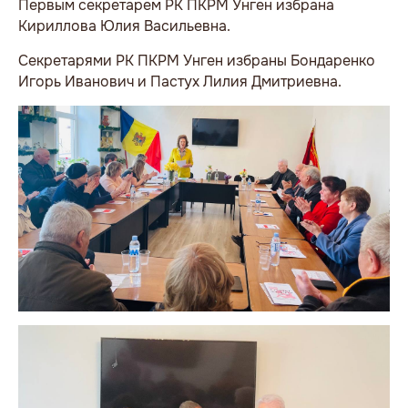
Первым секретарем РК ПКРМ Унген избрана
Кириллова Юлия Васильевна.
Секретарями РК ПКРМ Унген избраны Бондаренко
Игорь Иванович и Пастух Лилия Дмитриевна.