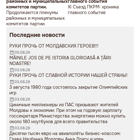
районных и муниципальных
главного события
комитетов партии.
XI Съезд ПКРМ: хроника
Продолжаются пленумы
главного события
районных и муниципальных
комитетов партии.
Последние новости
РУКИ ПРОЧЬ ОТ МОЛДАВСКИХ ГЕРОЕВ!!!
05.08.26
MÂINILE JOS DE PE ISTORIA GLORIOASĂ A ȚĂRII
NOASTRE!
03.08.26
РУКИ ПРОЧЬ ОТ СЛАВНОЙ ИСТОРИИ НАШЕЙ СТРАНЫ!
03.08.26
3 августа 1980 года состоялось закрытие Олимпийских
игр
03.08.26
Циничные миллионеры из ПАС призывают жителей
Молдовы к экономии: При этом на годовую зарплату
госсекретаря Министерства энергетики можно купить
около 180 ноутбуков для всего правительства
03.08.26
Десятки тысяч евро на авиаполёты бизнес-классом:
Глава Нацбанка Молдовы Анка Драгу и член