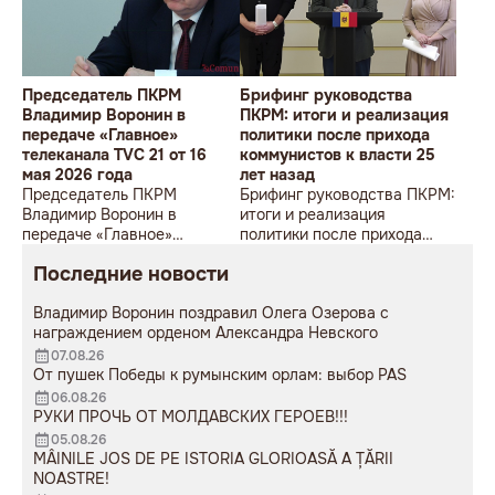
Председатель ПКРМ
Брифинг руководства
Владимир Воронин в
ПКРМ: итоги и реализация
передаче «Главное»
политики после прихода
телеканала TVC 21 от 16
коммунистов к власти 25
мая 2026 года
лет назад
Председатель ПКРМ
Брифинг руководства ПКРМ:
Владимир Воронин в
итоги и реализация
передаче «Главное»
политики после прихода
телеканала TVC 21 от 16 мая
коммунистов к власти 25
Последние новости
2026 года
лет назад
Владимир Воронин поздравил Олега Озерова с
награждением орденом Александра Невского
07.08.26
От пушек Победы к румынским орлам: выбор PAS
06.08.26
РУКИ ПРОЧЬ ОТ МОЛДАВСКИХ ГЕРОЕВ!!!
05.08.26
MÂINILE JOS DE PE ISTORIA GLORIOASĂ A ȚĂRII
NOASTRE!