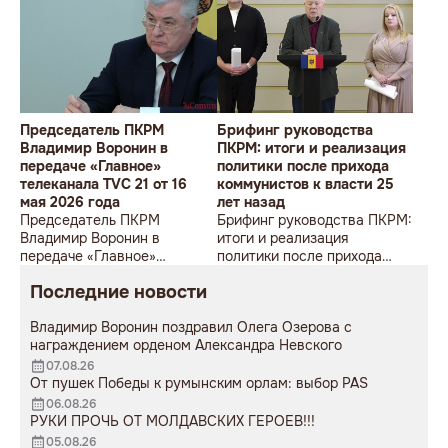
Председатель ПКРМ
Брифинг руководства
Владимир Воронин в
ПКРМ: итоги и реализация
передаче «Главное»
политики после прихода
телеканала TVC 21 от 16
коммунистов к власти 25
мая 2026 года
лет назад
Председатель ПКРМ
Брифинг руководства ПКРМ:
Владимир Воронин в
итоги и реализация
передаче «Главное»
политики после прихода
телеканала TVC 21 от 16 мая
коммунистов к власти 25
Последние новости
2026 года
лет назад
Владимир Воронин поздравил Олега Озерова с
награждением орденом Александра Невского
07.08.26
От пушек Победы к румынским орлам: выбор PAS
06.08.26
РУКИ ПРОЧЬ ОТ МОЛДАВСКИХ ГЕРОЕВ!!!
05.08.26