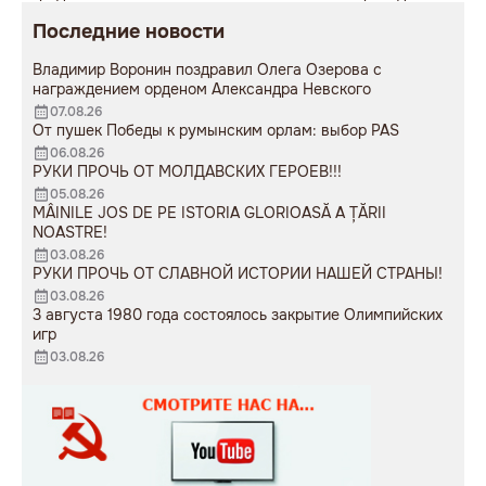
телеканала TVC 21 от 16 мая
коммунистов к власти 25
Последние новости
2026 года
лет назад
Владимир Воронин поздравил Олега Озерова с
награждением орденом Александра Невского
07.08.26
От пушек Победы к румынским орлам: выбор PAS
06.08.26
РУКИ ПРОЧЬ ОТ МОЛДАВСКИХ ГЕРОЕВ!!!
05.08.26
MÂINILE JOS DE PE ISTORIA GLORIOASĂ A ȚĂRII
NOASTRE!
03.08.26
РУКИ ПРОЧЬ ОТ СЛАВНОЙ ИСТОРИИ НАШЕЙ СТРАНЫ!
03.08.26
3 августа 1980 года состоялось закрытие Олимпийских
игр
03.08.26