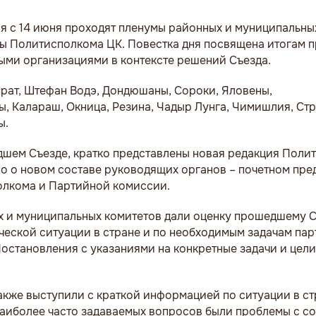
я с 14 июня проходят пленумы районных и муниципальны
ны Политисполкома ЦК. Повестка дня посвящена итогам 
ными организациями в контексте решений Съезда.
рат, Штефан Водэ, Дондюшаны, Сороки, Яловены,
, Калараш, Окница, Резина, Чадыр Лунга, Чимишлия, Ст
ы.
шем Съезде, кратко представлены новая редакция Поли
о о новом составе руководящих органов – почетном пре
полкома и Партийной комиссии.
х и муниципальных комитетов дали оценку прошедшему Съ
еской ситуации в стране и по необходимым задачам пар
остановления с указаниями на конкретные задачи и цели
же выступили с краткой информацией по ситуации в ст
аиболее часто задаваемых вопросов были проблемы с с