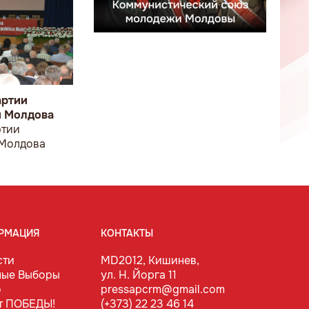
артии
и Молдова
ртии
 Молдова
РМАЦИЯ
КОНТАКТЫ
сти
MD2012, Кишинев,
ные Выборы
ул. Н. Йорга 11
о
pressapcrm@gmail.com
т ПОБЕДЫ!
(+373) 22 23 46 14