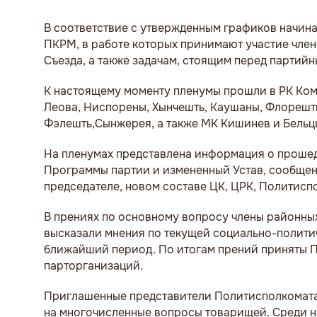
В соответствие с утвержденным графиков начина
ПКРМ, в работе которых принимают участие чле
Съезда, а также задачам, стоящим перед партий
К настоящему моменту пленумы прошли в РК Ком
Леова, Ниспорены, Хынчешть, Каушаны, Флорешты
Фэлешть,Сынжерея, а также МК Кишинев и Бельц
На пленумах представлена информация о прошед
Программы партии и измененный Устав, сообщен
председателе, новом составе ЦК, ЦРК, Политис
В прениях по основному вопросу члены районны
высказали мнения по текущей социально-политич
ближайший период. По итогам прений приняты П
парторганизаций.
Приглашенные представители Политисполкоматак
на многочисленные вопросы товарищей. Среди н