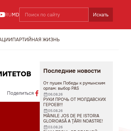
RU
MD
Искать
АЦИИ
ПАРТИЙНАЯ ЖИЗНЬ
Последние новости
МИТЕТОВ
От пушек Победы к румынским
орлам: выбор PAS
Поделиться
06.08.26
РУКИ ПРОЧЬ ОТ МОЛДАВСКИХ
ГЕРОЕВ!!!
05.08.26
MÂINILE JOS DE PE ISTORIA
GLORIOASĂ A ȚĂRII NOASTRE!
03.08.26