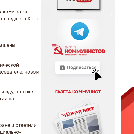
х комитетов
прошедшего XI-го
рашены,
тической
дседателе, новом
езду, а также
тии на
ране и ответили
оциально-