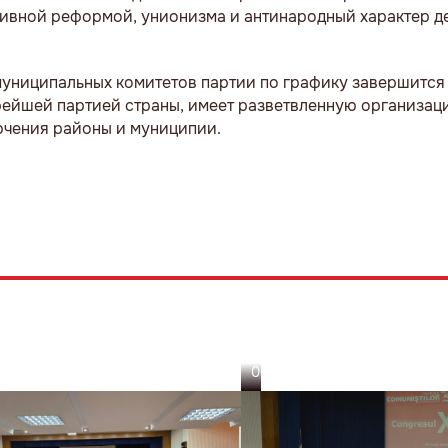
тивной реформой, унионизма и антинародный характер 
униципальных комитетов партии по графику завершится 
ейшей партией страны, имеет разветвленную организац
лючения районы и муниципии.
06.06.26