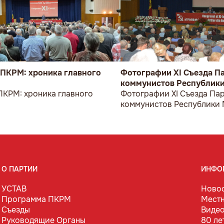
 ПКРМ: хроника главного
Фотографии XI Съезда П
коммунистов Республик
 ПКРМ: хроника главного
Фотографии XI Съезда Па
коммунистов Республики
О ПАРТИИ
ИНФО
УСТАВ
Ново
Программа ПКРМ
Мест
Съезды
Виде
Руководящие Органы
80 ле