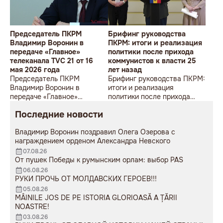
Председатель ПКРМ
Брифинг руководства
Владимир Воронин в
ПКРМ: итоги и реализация
передаче «Главное»
политики после прихода
телеканала TVC 21 от 16
коммунистов к власти 25
мая 2026 года
лет назад
Председатель ПКРМ
Брифинг руководства ПКРМ:
Владимир Воронин в
итоги и реализация
передаче «Главное»
политики после прихода
телеканала TVC 21 от 16 мая
коммунистов к власти 25
Последние новости
2026 года
лет назад
Владимир Воронин поздравил Олега Озерова с
награждением орденом Александра Невского
07.08.26
От пушек Победы к румынским орлам: выбор PAS
06.08.26
РУКИ ПРОЧЬ ОТ МОЛДАВСКИХ ГЕРОЕВ!!!
05.08.26
MÂINILE JOS DE PE ISTORIA GLORIOASĂ A ȚĂRII
NOASTRE!
03.08.26